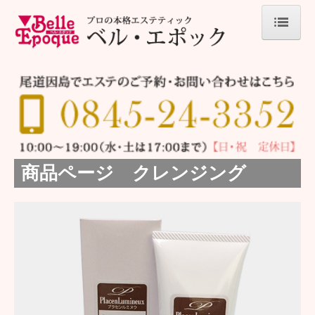
ホーム
フェイシャルエステ
脱毛
商品ページ クレンジング
キッズ脱毛
商品案内
キャンペーン
お客様の声
ベルエポックが選ばれる理由