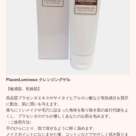
店舗情報
お問合せ
ショッピングページ
ご注文ページ
商品ページ クレンジング
商品ページ 洗顔
PlacenLumineux クレンジングゲル
商品ページ 化粧水
【敏感肌、乾燥肌】
高品質プラセンタエキスやサイタイヒアルロン酸など有効成分を賛沢
商品ページ 美容液
に配合、肌に潤いを与えます。
落ちにくいメイクや毛穴に詰まった角栓を取り除き肌の血行代謝をよ
商品ページ 乳液・クリーム
くし、プラセンタのゲルが優しくあなたのお肌を包みます。
〈ご使用方法〉
手のひらにとり、指で混ぜるように軽く温めます。
商品ページ パック
メイクポイントになじませた後、コットンなどでやさしく拭き取りま