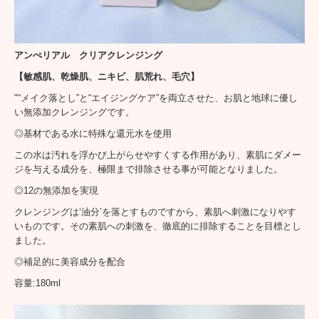
アンぺリアル クリアクレンジング
【敏感肌、乾燥肌、ニキビ、肌荒れ、毛穴】
"“メイク落とし”と“エイジングケア”を両立させた、お肌と地球に優し
い無添加クレンジングです。
◎基材である水に特殊な還元水を使用
この水は汚れを浮かび上がらせやすくする作用があり、素肌にダメー
ジを与える成分を、極限まで排除させる事が可能となりました。
◎12の無添加を実現
クレンジングは‘油分’を落とすものですから、素肌へ刺激になりやす
いものです。その素肌への刺激を、徹底的に排除することを目標とし
ました。
◎補足的に美容成分を配合
容量:180ml