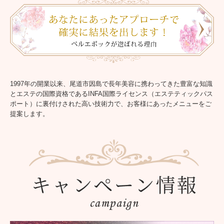
店舗情報
お問合せ
ショッピングページ
ご注文ページ
1997年の開業以来、尾道市因島で長年美容に携わってきた豊富な知識
とエステの国際資格であるINFA国際ライセンス（エステティックパス
商品ページ クレンジング
ポート）に裏付けされた高い技術力で、お客様にあったメニューをご
提案します。
商品ページ 洗顔
商品ページ 化粧水
商品ページ 美容液
商品ページ 乳液・クリーム
商品ページ パック