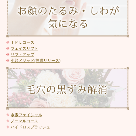
❈
ＩＰＬコース
❈
フェイスリフト
❈
リフトアップ
❈
小顔メソッド(筋膜リリース)
❈
水素フェイシャル
❈
ノーマルコース
❈
ハイドロスプラッシュ