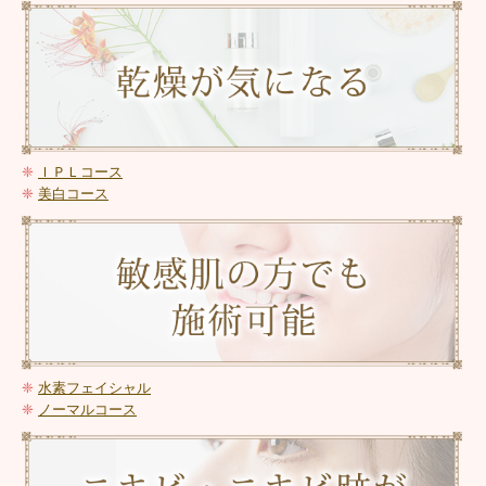
❈
ＩＰＬコース
❈
美白コース
❈
水素フェイシャル
❈
ノーマルコース