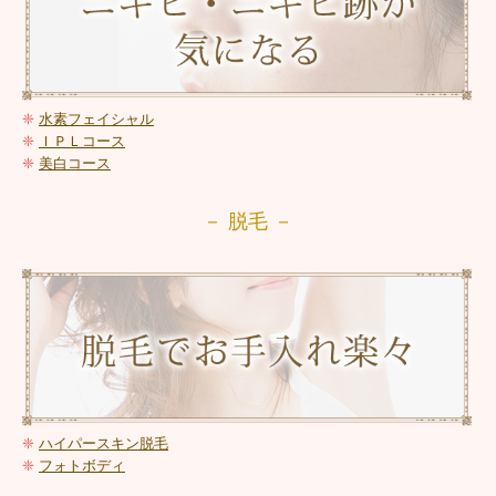
❈
水素フェイシャル
❈
ＩＰＬコース
❈
美白コース
－ 脱毛 －
❈
ハイパースキン脱毛
❈
フォトボディ